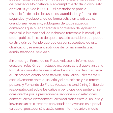
del prestador. No obstante, y en cumplimiento de lo dispuesto
en el art. 11 y 16 de la LSSICE, el prestador se pone a
disposición de todos los usuarios, autoridades y fuerzas de
seguridad, y colaborando de forma activa en la retirada o,
cuando sea necesario, el bloqueo de todos aquellos
contenidos que puedan afectar o contravenir la legislación
nacional, o internacional, derechos de terceros o la moral y el
orden público. En caso de que el usuario considere que puede
existir algún contenido que pudiera ser susceptible de esta
clasificación, se ruega lo notifique de forma inmediata al
administrador del sitio web.
Sin embargo, Fernando de Frutos Velasco le informa que
cualquier relación contractual o extracontractual que el usuario
formalice con estos terceros, afiliados o anunciantes mediante
el link proporcionado por esta web, será válido únicamente y
exclusivamente entre el usuario y el anunciante y / o tercera
persona y Fernando de Frutos Velasco no tendrá ningún tipo de
responsabilidad sobre los daños o perjuicios que pudieran ser
ocasionados por la prestación de servicios y / o relaciones
contractuales o extracontractuales realizadas entre el usuario y
los anunciantes o terceros contactadas a través de este portal
ya que el prestador sólo actúa como intermediario o medio