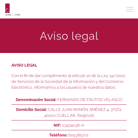
Aviso legal
AVISO LEGAL
Con el fin de dar cumplimiento al artículo 10 de la Ley 34/2002
de Servicios de la Sociedad de la Información y del Comercio
Electrónico, informamos a los usuarios de nuestros datos:
Denominación Social:
FERNANDO DE FRUTOS VELASCO
Domicilio Social:
CALLE JUAN RAMÓN JIMÉNEZ 4, 3ºIZQ,
40200 CUELLAR, (Segovia)
NIF:
03474038-A
Teléfono:
605385701