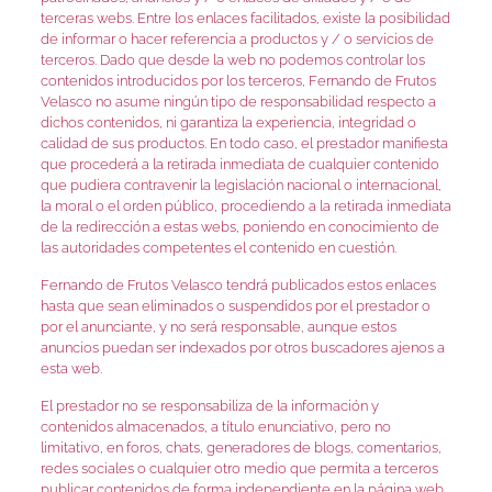
terceras webs. Entre los enlaces facilitados, existe la posibilidad
de informar o hacer referencia a productos y / o servicios de
terceros. Dado que desde la web no podemos controlar los
contenidos introducidos por los terceros, Fernando de Frutos
Velasco no asume ningún tipo de responsabilidad respecto a
dichos contenidos, ni garantiza la experiencia, integridad o
calidad de sus productos. En todo caso, el prestador manifiesta
que procederá a la retirada inmediata de cualquier contenido
que pudiera contravenir la legislación nacional o internacional,
la moral o el orden público, procediendo a la retirada inmediata
de la redirección a estas webs, poniendo en conocimiento de
las autoridades competentes el contenido en cuestión.
Fernando de Frutos Velasco tendrá publicados estos enlaces
hasta que sean eliminados o suspendidos por el prestador o
por el anunciante, y no será responsable, aunque estos
anuncios puedan ser indexados por otros buscadores ajenos a
esta web.
El prestador no se responsabiliza de la información y
contenidos almacenados, a título enunciativo, pero no
limitativo, en foros, chats, generadores de blogs, comentarios,
redes sociales o cualquier otro medio que permita a terceros
publicar contenidos de forma independiente en la página web